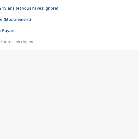
 a 13 ans (et vous l'avez ignoré)
e (littéralement)
im Rayan
 toutes les règles
s les jeux vidéo
us choquant de Rockstar ? - Le scandale BULLY
e plus moche de Steam
du RÊVE tourne au CAUCHEMAR
pendant 8 heures
it… à tort
umiliés par un jeu vidéo
ire - Final Fantasy 8