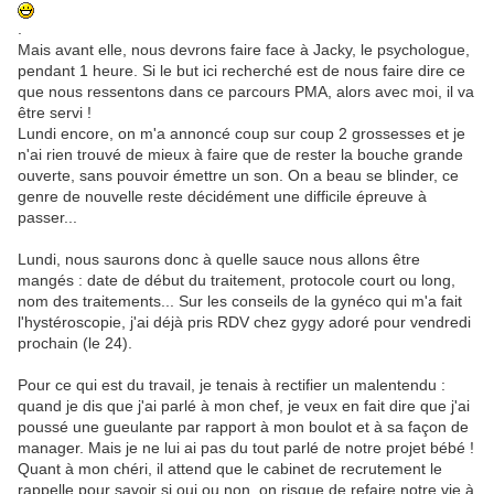
.
Mais avant elle, nous devrons faire face à Jacky, le psychologue,
pendant 1 heure. Si le but ici recherché est de nous faire dire ce
que nous ressentons dans ce parcours PMA, alors avec moi, il va
être servi !
Lundi encore, on m'a annoncé coup sur coup 2 grossesses et je
n'ai rien trouvé de mieux à faire que de rester la bouche grande
ouverte, sans pouvoir émettre un son. On a beau se blinder, ce
genre de nouvelle reste décidément une difficile épreuve à
passer...
Lundi, nous saurons donc à quelle sauce nous allons être
mangés : date de début du traitement, protocole court ou long,
nom des traitements... Sur les conseils de la gynéco qui m'a fait
l'hystéroscopie, j'ai déjà pris RDV chez gygy adoré pour vendredi
prochain (le 24).
Pour ce qui est du travail, je tenais à rectifier un malentendu :
quand je dis que j'ai parlé à mon chef, je veux en fait dire que j'ai
poussé une gueulante par rapport à mon boulot et à sa façon de
manager. Mais je ne lui ai pas du tout parlé de notre projet bébé !
Quant à mon chéri, il attend que le cabinet de recrutement le
rappelle pour savoir si oui ou non, on risque de refaire notre vie à