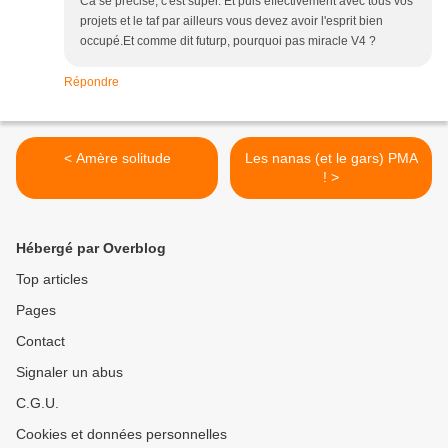
Ca se précise, c'est super. Et puis effectivement avec tous vos
projets et le taf par ailleurs vous devez avoir l'esprit bien
occupé.Et comme dit futurp, pourquoi pas miracle V4 ?
Répondre
< Amère solitude
Les nanas (et le gars) PMA
! >
Hébergé par Overblog
Top articles
Pages
Contact
Signaler un abus
C.G.U.
Cookies et données personnelles