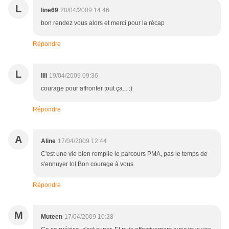
L
line69
20/04/2009 14:46
bon rendez vous alors et merci pour la récap
Répondre
L
lili
19/04/2009 09:36
courage pour affronter tout ça... :)
Répondre
A
Aline
17/04/2009 12:44
C'est une vie bien remplie le parcours PMA, pas le temps de
s'ennuyer lol Bon courage à vous
Répondre
M
Muteen
17/04/2009 10:28